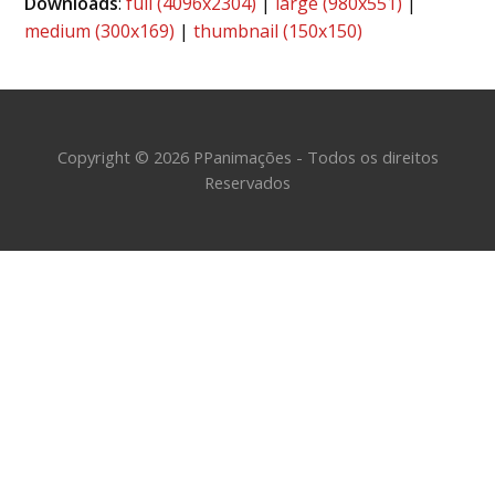
Downloads
:
full (4096x2304)
|
large (980x551)
|
medium (300x169)
|
thumbnail (150x150)
Copyright © 2026 PPanimações - Todos os direitos
Reservados