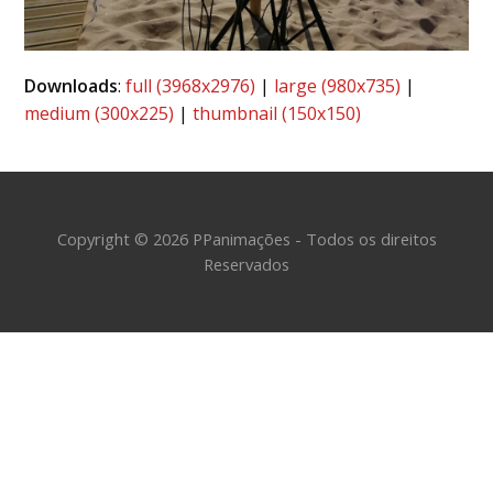
Downloads
:
full (3968x2976)
|
large (980x735)
|
medium (300x225)
|
thumbnail (150x150)
Copyright © 2026 PPanimações - Todos os direitos
Reservados