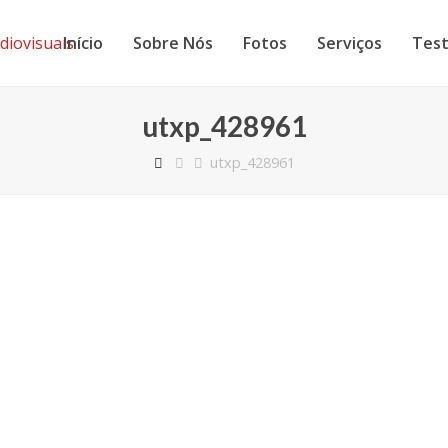
Início
Sobre Nós
Fotos
Serviços
Tes
utxp_428961
utxp_428961